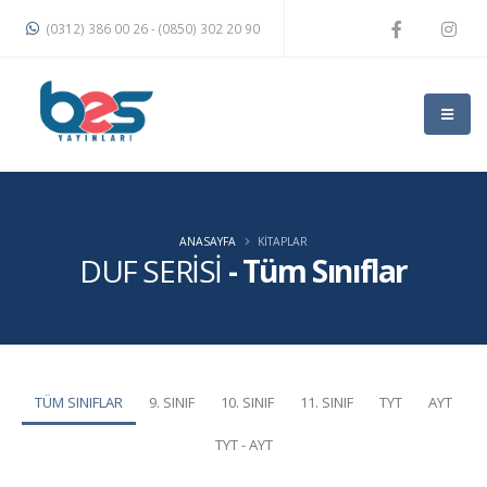
(0312) 386 00 26 - (0850) 302 20 90
ANASAYFA
KITAPLAR
DUF SERİSİ
-
Tüm Sınıflar
TÜM SINIFLAR
9. SINIF
10. SINIF
11. SINIF
TYT
AYT
TYT - AYT